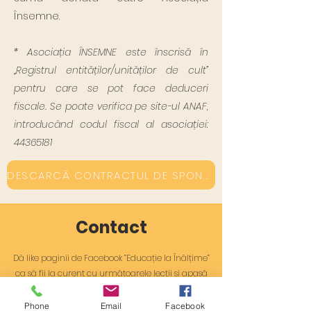
Însemne.
* Asociația ÎNSEMNE este înscrisă în
„Registrul entităților/unităților de cult”
pentru care se pot face deduceri
fiscale. Se poate verifica pe site-ul ANAF,
introducând codul fiscal al asociației:
44365181
DESCARCĂ CONTRACTUL DE SPONSORIZARE
Contact
Dă like paginii de Facebook ”Educație la Înălțime”
ca să fii la curent cu următoarele lecții și apasă
butonul ”subscribe” al canalului Youtube ”Educație
la Înălțime” pentru a forma împreună cea mai
Phone
Email
Facebook