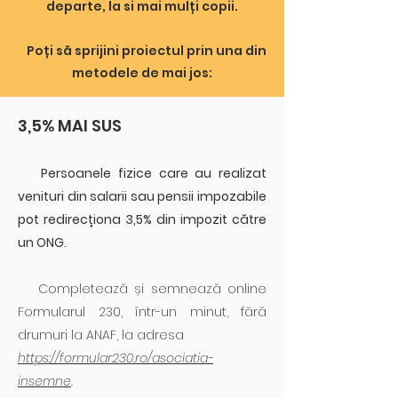
departe, la si mai mulți copii.
Poți să sprijini proiectul prin una din
metodele de mai jos:
3,5% MAI SUS
Persoanele fizice care au realizat
venituri din salarii sau pensii impozabile
pot redirecționa 3,5% din impozit către
un ONG.
Completează și semnează online
Formularul 230, într-un minut, fără
drumuri la ANAF, la adresa
https://formular230.ro/asociatia-
insemne
.