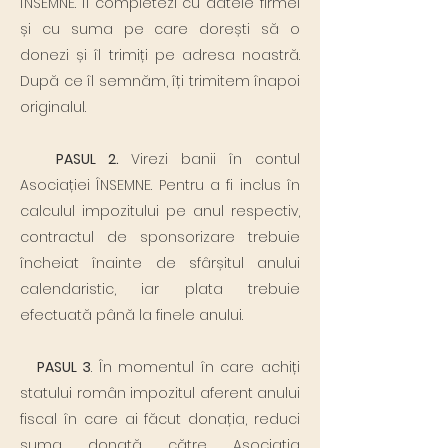
ÎNSEMNE. Îl completezi cu datele firmei
și cu suma pe care dorești să o
donezi și îl trimiți pe adresa noastră.
După ce îl semnăm, îți trimitem înapoi
originalul.
PASUL 2.
Virezi banii în contul
Asociației ÎNSEMNE. Pentru a fi inclus în
calculul impozitului pe anul respectiv,
contractul de sponsorizare trebuie
încheiat înainte de sfârșitul anului
calendaristic, iar plata trebuie
efectuată până la finele anului.
PASUL 3
. În momentul în care achiți
statului român impozitul aferent anului
fiscal în care ai făcut donația, reduci
suma donată către Asociația