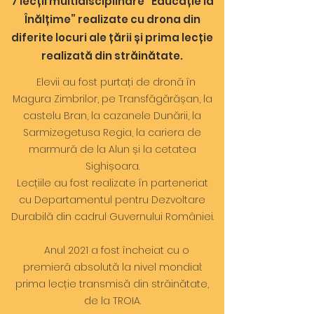
7 lecții multidisciplinare ”Educație la
Înălțime” realizate cu drona din
diferite locuri ale țării și prima lecție
realizată din străinătate.
Elevii au fost purtați de dronă în
Magura Zimbrilor, pe Transfăgărășan, la
castelu Bran, la cazanele Dunării, la
Sarmizegetusa Regia, la cariera de
marmură de la Alun și la cetatea
Sighișoara.
Lecțiile au fost realizate în parteneriat
cu Departamentul pentru Dezvoltare
Durabilă din cadrul Guvernului României.
Anul 2021 a fost încheiat cu o
premieră absolută la nivel mondial:
prima lecție transmisă din străinătate,
de la TROIA.