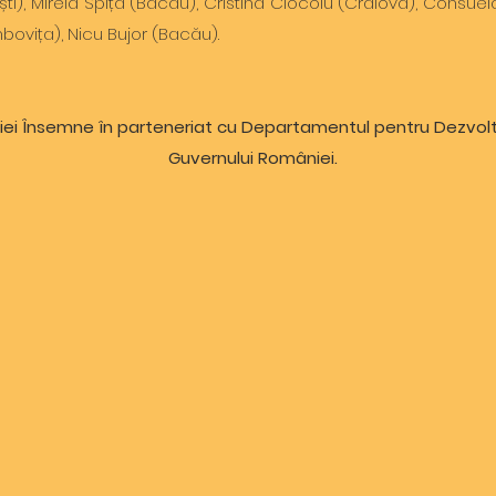
ti), Mirela Spiță (Bacău), Cristina Ciocoiu (Craiova), Consuel
ovița), Nicu Bujor (Bacău).
ției Însemne în parteneriat cu Departamentul pentru Dezvolt
Guvernului României.