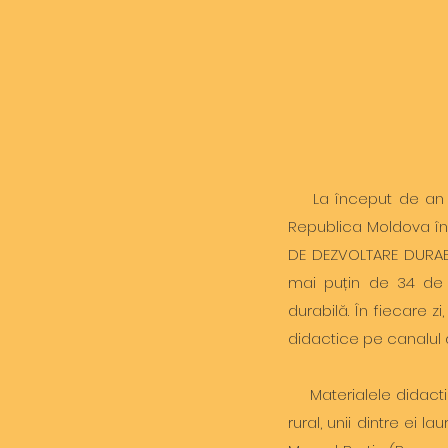
La început de an șco
Republica Moldova îns
DE DEZVOLTARE DURABIL
mai puțin de 34 de 
durabilă. În fiecare 
didactice pe canalul 
Materialele didactice 
rural, unii dintre ei 