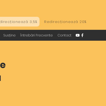
direcționează 3,5%
Redirecționează 20%
Susține
Întrebări Frecvente
Contact
ve
ă