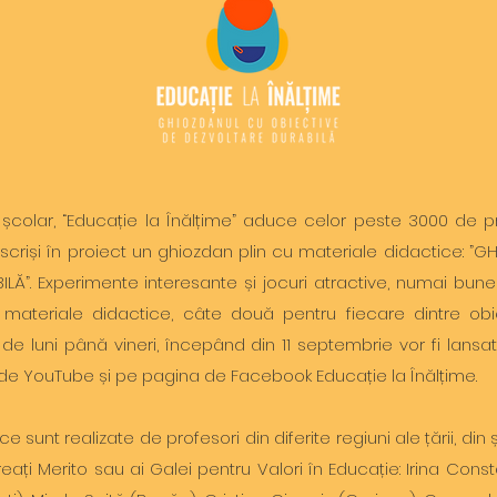
lar, “Educație la Înălțime” aduce celor peste 3000 de pr
criși în proiect un ghiozdan plin cu materiale didactice: ”
Ă”. Experimente interesante și jocuri atractive, numai bune d
materiale didactice, câte două pentru fiecare dintre obi
zi, de luni până vineri, începând din 11 septembrie vor fi lan
de YouTube și pe pagina de Facebook Educație la Înălțime.
sunt realizate de profesori din diferite regiuni ale țării, din 
laureați Merito sau ai Galei pentru Valori în Educație: Irina Co