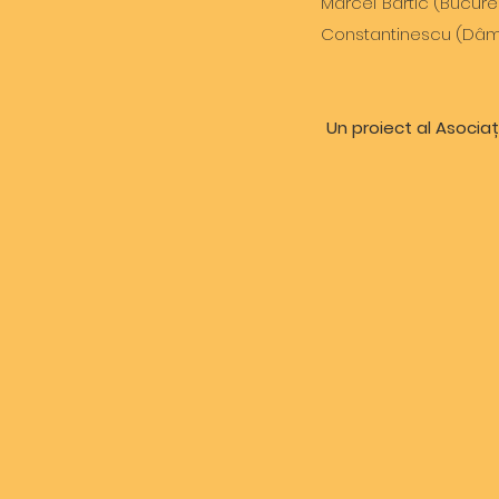
Marcel Bartic (Bucureș
Constantinescu (Dâmb
Un proiect al Asocia