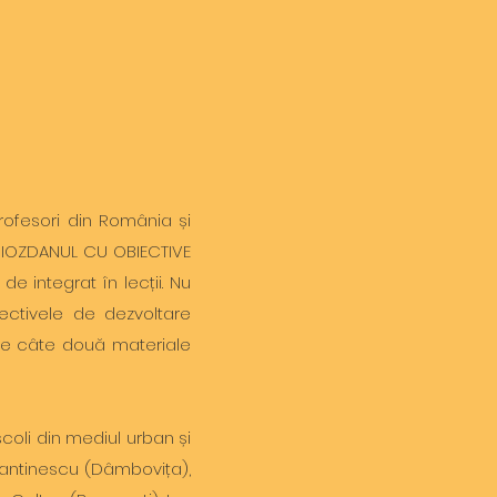
ofesori din România și
GHIOZDANUL CU OBIECTIVE
e integrat în lecții. Nu
ectivele de dezvoltare
sate câte două materiale
școli din mediul urban și
nstantinescu (Dâmbovița),