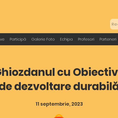
Re
ive
Participă
Galerie Foto
Echipa
Profesori
Parteneri
hiozdanul cu Obiecti
de dezvoltare durabil
11 septembrie, 2023