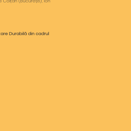
a Colțan (București), Ion
are Durabilă din cadrul