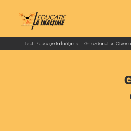
Lecții Educație la Înălțime
Ghiozdanul cu Obiect
G