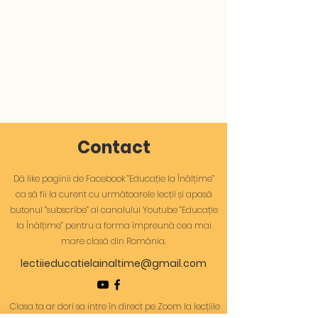
Contact
Dă like paginii de Facebook ”Educație la Înălțime”
ca să fii la curent cu următoarele lecții și apasă
butonul ”subscribe” al canalului Youtube ”Educație
la Înălțime” pentru a forma împreună cea mai
mare clasă din România.
lectiieducatielainaltime@gmail.com
Clasa ta ar dori sa intre în direct pe Zoom la lecțiile