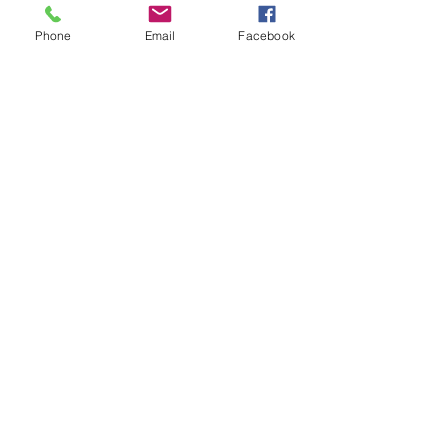
”Educație la Înălțime”?
Spune-ne de ce și lasă-ne datele tale de contact!
Phone
Email
Facebook
Nume
Email
Telefon
Subiectul mesajului