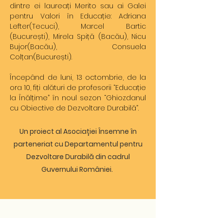
dintre ei laureați Merito sau ai Galei
pentru Valori în Educație: Adriana
Lefter(Tecuci), Marcel Bartic
(București), Mirela Spiță (Bacău), Nicu
Bujor(Bacău), Consuela
Colțan(București).
Începând de luni, 13 octombrie, de la
ora 10, fiți alături de profesorii “Educație
la Înălțime” în noul sezon “Ghiozdanul
cu Obiective de Dezvoltare Durabilă”.
Un proiect al Asociației Însemne în
parteneriat cu Departamentul pentru
Dezvoltare Durabilă din cadrul
Guvernului României.