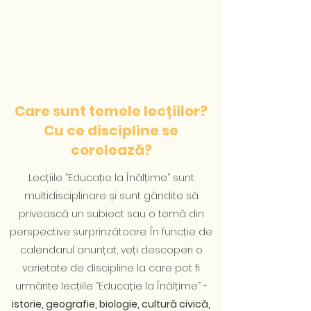
Care sunt temele lecțiilor?
Cu ce discipline se
corelează?
Lecțiile ”Educație la Înălțime” sunt
multidisciplinare și sunt gândite să
privească un subiect sau o temă din
perspective surprinzătoare. În funcție de
calendarul anunțat, veți descoperi o
varietate de discipline la care pot fi
urmărite lecțiile ”Educație la Înălțime” -
istorie, geografie, biologie, cultură civică,