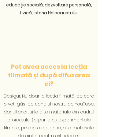
educație socială, dezvoltare personală,
fizică, istoria Holocaustului.
Pot avea acces la lecția
filmată și după difuzarea
ei?
Desigur. Nu doar la lecția filmată, pe care
o veți găsi pe canalul nostru de YouTube,
dar ulterior, și la alte materiale din cadrul
proiectului (clipurile cu experimentele
filmate, proiecte de lecție, alte materiale
de ajutor pentru extindere și