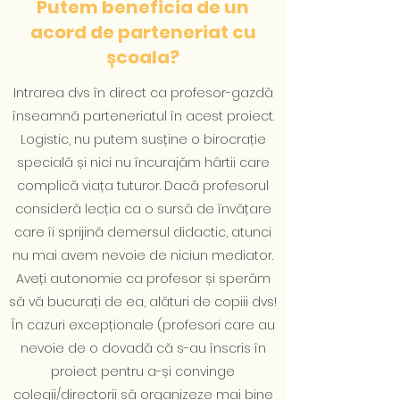
Putem beneficia de un
acord de parteneriat cu
școala?
Intrarea dvs în direct ca profesor-gazdă
înseamnă parteneriatul în acest proiect.
Logistic, nu putem susține o birocrație
specială și nici nu încurajăm hârtii care
complică viața tuturor. Dacă profesorul
consideră lecția ca o sursă de învățare
care îi sprijină demersul didactic, atunci
nu mai avem nevoie de niciun mediator.
Aveți autonomie ca profesor și sperăm
să vă bucurați de ea, alături de copiii dvs!
În cazuri excepționale (profesori care au
nevoie de o dovadă că s-au înscris în
proiect pentru a-și convinge
colegii/directorii să organizeze mai bine