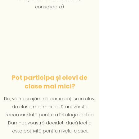
consolidare).
Pot participa și elevi de
clase mai mici?
Da, vă încurajăm să participați și cu elevi
de clase mai mici de 9 ani, vârsta
recomandată pentru a înțelege lecțiile.
Dumneavoastră decideți dacă lecția
este potrivită pentru nivelul clasei.