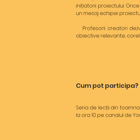
inițiatorii proiectului. O
un mesaj echipei proiectul
Profesorii creatori dezv
obiective relevante, cor
Cum pot participa?
Seria de lecții din toamn
la ora 10 pe canalul de Y