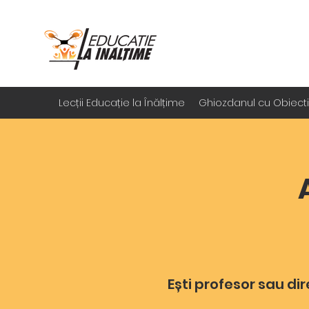
Lecții Educație la Înălțime
Ghiozdanul cu Obiect
Ești profesor sau di