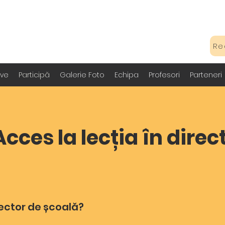
Re
ive
Participă
Galerie Foto
Echipa
Profesori
Parteneri
Acces la lecția în direc
rector de școală?