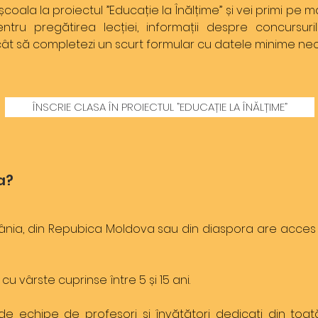
 școala la proiectul ”Educație la Înălțime” și vei primi pe ma
ntru pregătirea lecției, informații despre concursur
ecât să completezi un scurt formular cu datele minime ne
ÎNSCRIE CLASA ÎN PROIECTUL ”EDUCAȚIE LA ÎNĂLȚIME”
a?
a, din Repubica Moldova sau din diaspora are acces gra
u vârste cuprinse între 5 și 15 ani.
de echipe de profesori și învățători dedicați din toat