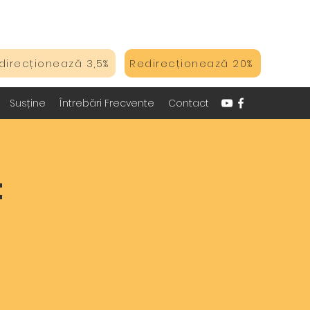
direcționează 3,5%
Redirecționează 20%
Susține
Întrebări Frecvente
Contact
t