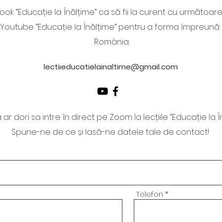
ook ”Educație la Înălțime” ca să fii la curent cu următoare
ui Youtube ”Educație la Înălțime” pentru a forma împreun
România.
lectiieducatielainaltime@gmail.com
ar dori sa intre în direct pe Zoom la lecțiile ”Educație la Î
Spune-ne de ce și lasă-ne datele tale de contact!
Telefon