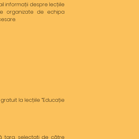
il informații despre lecțiile
ile organizate de echipa
cesare.
tuit la lecțiile ”Educație
ă țara, selectați de către