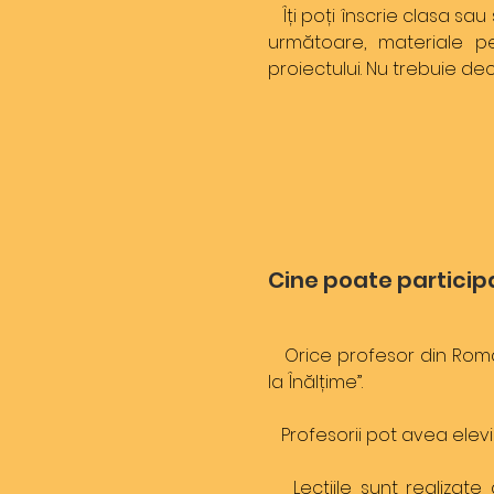
Îți poți înscrie clasa sau
următoare, materiale pe
proiectului. Nu trebuie d
Cine poate particip
Orice profesor din Români
la Înălțime”.
Profesorii pot avea elevi c
Lecțiile sunt realizate 