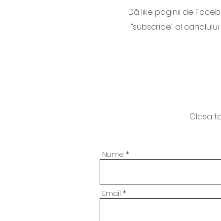
Dă like paginii de Faceb
”subscribe” al canalul
Clasa ta 
Nume
Email