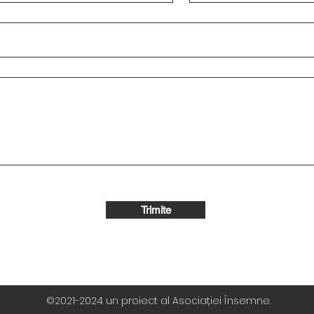
Trimite
©2021-2024 un proiect al Asociației Însemne.