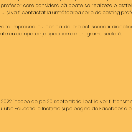
rice profesor care consideră că poate să realizeze o astfe
ui și va fi contactat la următoarea serie de casting profe
oltă împreună cu echipa de proiect scenarii didactice 
elate cu competențe specifice din programa școlară.
a 2022 începe de pe 20 septembrie. Lecțiile vor fi trans
ouTube Educatie la Înălțime și pe pagina de Facebook a pr