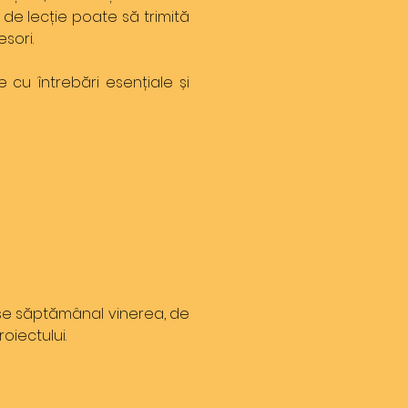
l de lecție poate să trimită
sori.
cu întrebări esențiale și
mise săptămânal vinerea, de
oiectului.