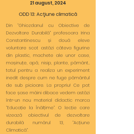
21 august, 2024
ODD 13: Acţiune climatică
Din “Ghiozdanul cu Obiective de
Dezvoltare Durabilă” profesoara Irina
Constantinescu și două eleve
voluntare scot astăzi câteva figurine
din plastic, machete ale unor case,
mașinuțe, apă, nisip, plante, pământ…
totul pentru a realiza un experiment
inedit despre cum ne fuge pământul
de sub picioare. La propriu! Ce pot
face șase mâini dibace vedem astăzi
într-un nou material didactic marca
“Educație la Înălțime”. O lecție care
vizează obiectivul de dezvoltare
durabilă numărul 13, “Acțiune
Climatică”.