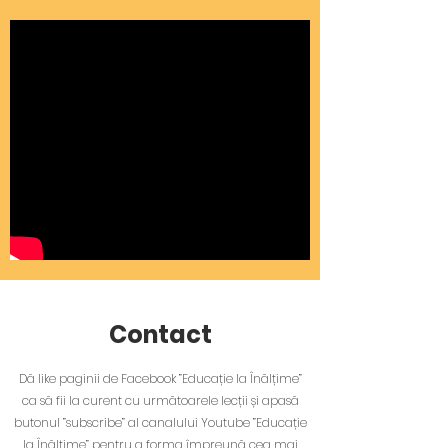
Contact
Dă like paginii de Facebook ”Educație la Înălțime”
ca să fii la curent cu următoarele lecții și apasă
butonul ”subscribe” al canalului Youtube ”Educație
la Înălțime” pentru a forma împreună cea mai