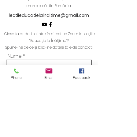
mare clasă din România.
lectiieducatielainaltime@gmail.com
Clasa ta ar dori sa intre în direct pe Zoom la lecțiile
”Educație la Înălțime”?
Spune-ne de ce și lasă-ne datele tale de contact!
Nume
Phone
Email
Facebook
Email
Telefon