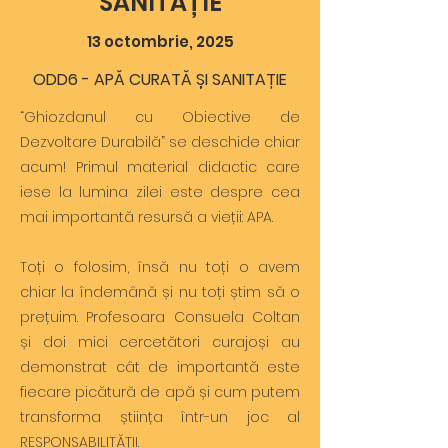
SANITAȚIE
13 octombrie, 2025
ODD6 - APĂ CURATĂ ȘI SANITAȚIE
“Ghiozdanul cu Obiective de
Dezvoltare Durabilă” se deschide chiar
acum! Primul material didactic care
iese la lumina zilei este despre cea
mai importantă resursă a vieții: APA.
Toți o folosim, însă nu toți o avem
chiar la îndemână și nu toți știm să o
prețuim. Profesoara Consuela Coltan
și doi mici cercetători curajoși au
demonstrat cât de importantă este
fiecare picătură de apă și cum putem
transforma știința într-un joc al
RESPONSABILITĂȚII.