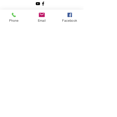
Clasa ta ar dori sa intre în direct pe Zoom la lecțiile
”Educație la Înălțime”?
Phone
Email
Facebook
Spune-ne de ce și lasă-ne datele tale de contact!
Nume
Email
Telefon
Subiectul mesajului