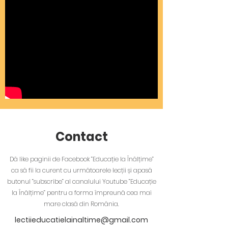
Contact
Dă like paginii de Facebook ”Educație la Înălțime”
ca să fii la curent cu următoarele lecții și apasă
butonul ”subscribe” al canalului Youtube ”Educație
la Înălțime” pentru a forma împreună cea mai
mare clasă din România.
lectiieducatielainaltime@gmail.com