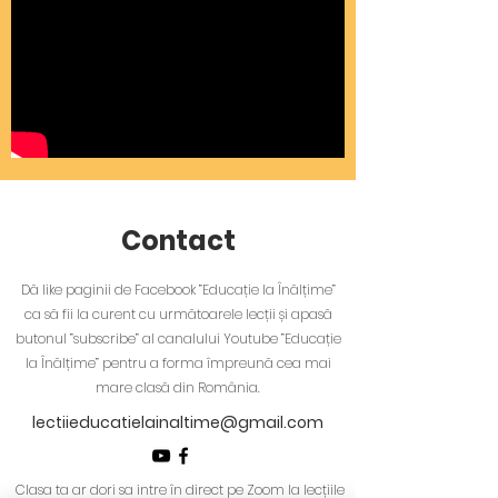
Contact
Dă like paginii de Facebook ”Educație la Înălțime”
ca să fii la curent cu următoarele lecții și apasă
butonul ”subscribe” al canalului Youtube ”Educație
la Înălțime” pentru a forma împreună cea mai
mare clasă din România.
lectiieducatielainaltime@gmail.com
Clasa ta ar dori sa intre în direct pe Zoom la lecțiile