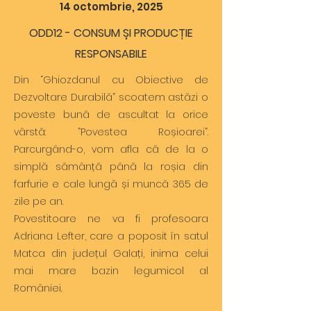
14 octombrie, 2025
ODD12 - CONSUM ȘI PRODUCȚIE
RESPONSABILE
Din “Ghiozdanul cu Obiective de
Dezvoltare Durabilă” scoatem astăzi o
poveste bună de ascultat la orice
vârstă: ”Povestea Roșioarei”.
Parcurgând-o, vom afla că de la o
simplă sămânță până la roșia din
farfurie e cale lungă și muncă 365 de
zile pe an.
Povestitoare ne va fi profesoara
Adriana Lefter, care a poposit în satul
Matca din județul Galați, inima celui
mai mare bazin legumicol al
României.