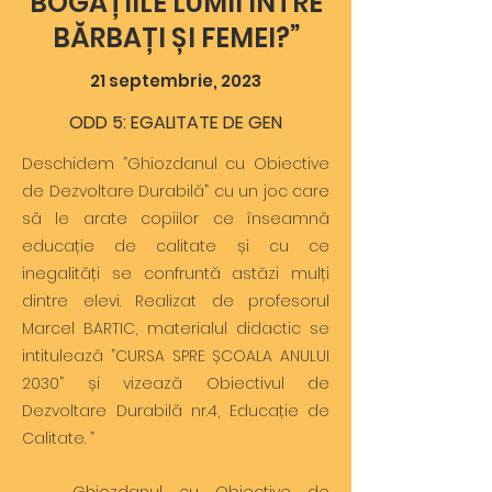
BOGAȚIILE LUMII ÎNTRE
BĂRBAȚI ȘI FEMEI?”
21 septembrie, 2023
ODD 5: EGALITATE DE GEN
Deschidem ”Ghiozdanul cu Obiective
de Dezvoltare Durabilă” cu un joc care
să le arate copiilor ce înseamnă
educație de calitate și cu ce
inegalități se confruntă astăzi mulți
dintre elevi. Realizat de profesorul
Marcel BARTIC, materialul didactic se
intitulează ”CURSA SPRE ȘCOALA ANULUI
2030” și vizează Obiectivul de
Dezvoltare Durabilă nr.4, Educație de
Calitate. ”