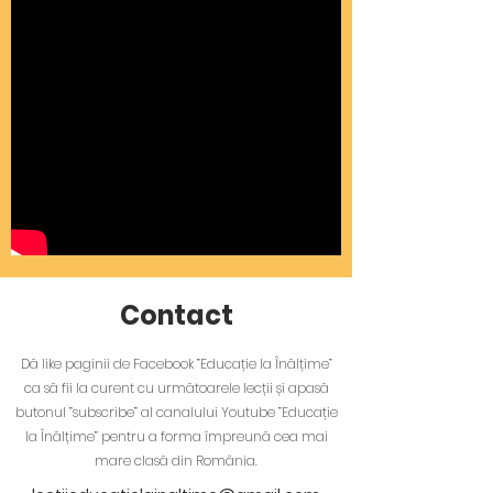
Contact
Dă like paginii de Facebook ”Educație la Înălțime”
ca să fii la curent cu următoarele lecții și apasă
butonul ”subscribe” al canalului Youtube ”Educație
la Înălțime” pentru a forma împreună cea mai
mare clasă din România.