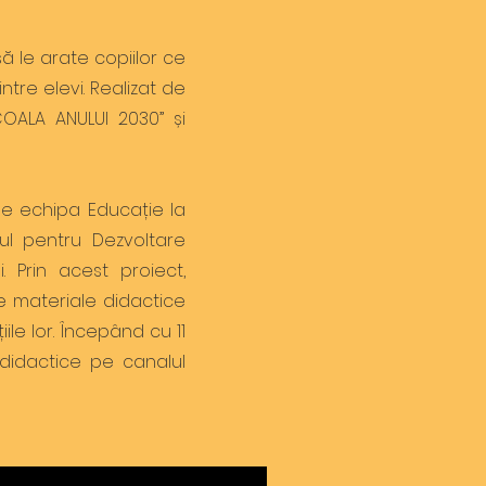
 le arate copiilor ce
tre elevi. Realizat de
COALA ANULUI 2030” și
e echipa Educație la
ul pentru Dezvoltare
. Prin acest proiect,
e materiale didactice
ile lor. Începând cu 11
didactice pe canalul