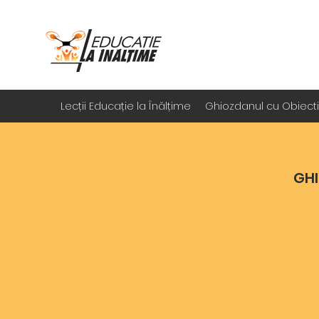
Lecții Educație la Înălțime
Ghiozdanul cu Obiect
GHI