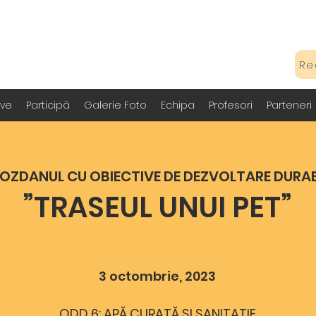
Re
ive
Participă
Galerie Foto
Echipa
Profesori
Parteneri
OZDANUL CU OBIECTIVE DE DEZVOLTARE DURA
”TRASEUL UNUI PET”
3 octombrie, 2023
ODD 6: APĂ CURATĂ ŞI SANITAŢIE