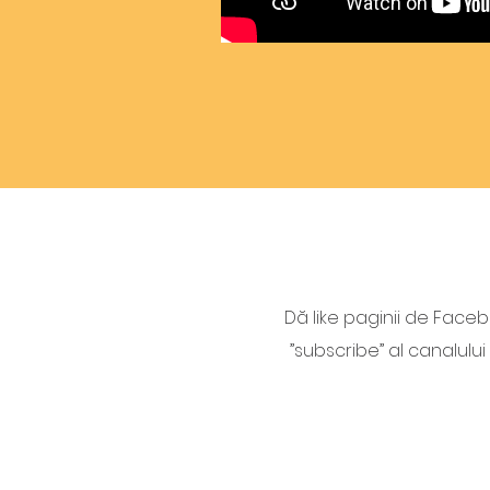
Dă like paginii de Faceb
”subscribe” al canalul