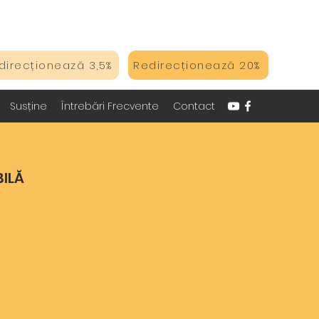
direcționează 3,5%
Redirecționează 20%
Susține
Întrebări Frecvente
Contact
BILĂ