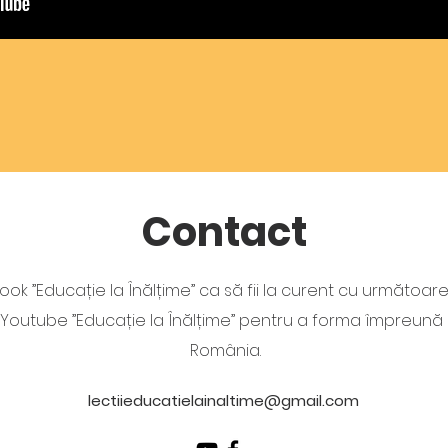
Contact
ook ”Educație la Înălțime” ca să fii la curent cu următoare
ui Youtube ”Educație la Înălțime” pentru a forma împreun
România.
lectiieducatielainaltime@gmail.com