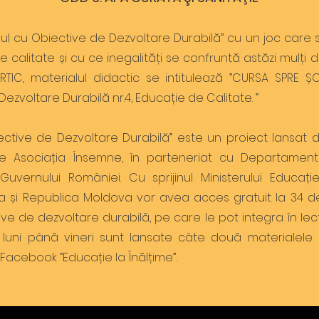
 cu Obiective de Dezvoltare Durabilă” cu un joc care să
alitate și cu ce inegalități se confruntă astăzi mulți din
RTIC, materialul didactic se intitulează ”CURSA SPRE Ș
ezvoltare Durabilă nr.4, Educație de Calitate. ”
ive de Dezvoltare Durabilă” este un proiect lansat d
 de Asociația Însemne, în parteneriat cu Departament
uvernului României. Cu sprijinul Ministerului Educației
ia și Republica Moldova vor avea acces gratuit la 34 d
ve de dezvoltare durabilă, pe care le pot integra în lecți
luni până vineri sunt lansate câte două materialele 
Facebook ”Educație la Înălțime”.