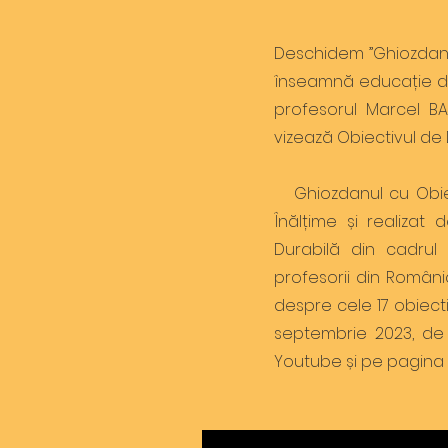
Deschidem ”Ghiozdanul
înseamnă educație de c
profesorul Marcel BA
vizează Obiectivul de D
Ghiozdanul cu Obiect
Înălțime și realizat
Durabilă din cadrul G
profesorii din Român
despre cele 17 obiecti
septembrie 2023, de 
Youtube și pe pagina 