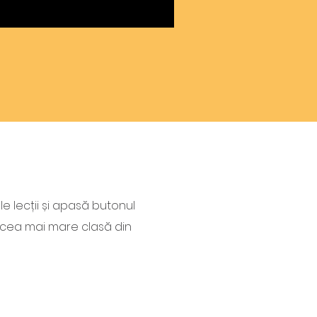
le lecții și apasă butonul
ă cea mai mare clasă din