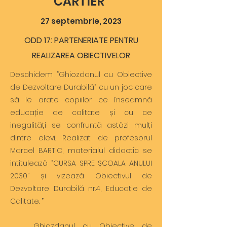
CARTIER”
27 septembrie, 2023
ODD 17: PARTENERIATE PENTRU
REALIZAREA OBIECTIVELOR
Deschidem ”Ghiozdanul cu Obiective
de Dezvoltare Durabilă” cu un joc care
să le arate copiilor ce înseamnă
educație de calitate și cu ce
inegalități se confruntă astăzi mulți
dintre elevi. Realizat de profesorul
Marcel BARTIC, materialul didactic se
intitulează ”CURSA SPRE ȘCOALA ANULUI
2030” și vizează Obiectivul de
Dezvoltare Durabilă nr.4, Educație de
Calitate. ”
Ghiozdanul cu Obiective de