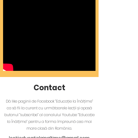
Contact
Dă like paginii de Facebook ”Educație la Înălțime”
ca să fii la curent cu următoarele lecții și apasă
butonul ”subscribe” al canalului Youtube ”Educație
la Înălțime” pentru a forma împreună cea mai
mare clasă din România.