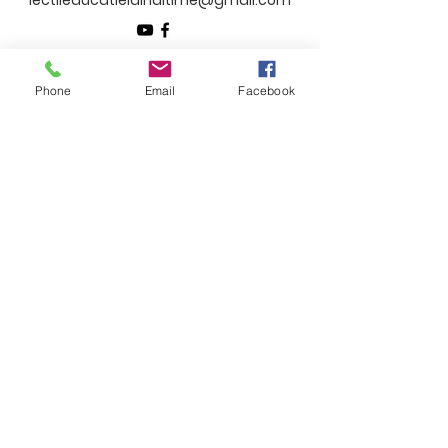
lectiieducatielainaltime@gmail.com
Clasa ta ar dori sa intre în direct pe Zoom la lecțiile
”Educație la Înălțime”?
Phone
Email
Facebook
Spune-ne de ce și lasă-ne datele tale de contact!
Nume
Email
Telefon
Subiectul mesajului