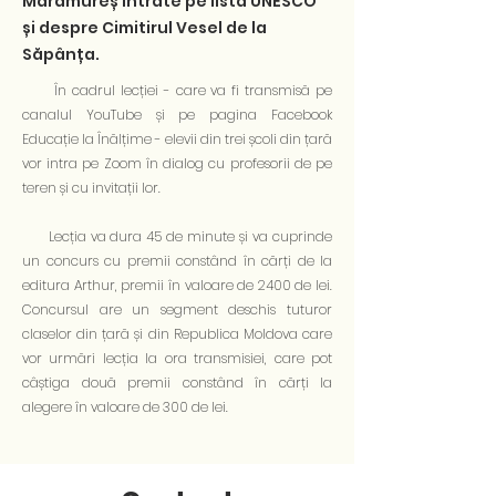
Maramureș intrate pe lista UNESCO
și despre Cimitirul Vesel de la
Săpânța.
În cadrul lecției - care va fi transmisă pe
canalul YouTube și pe pagina Facebook
Educație la Înălțime - elevii din trei școli din țară
vor intra pe Zoom în dialog cu profesorii de pe
teren și cu invitații lor.
Lecția va dura 45 de minute și va cuprinde
un concurs cu premii constând în cărți de la
editura Arthur, premii în valoare de 2400 de lei.
Concursul are un segment deschis tuturor
claselor din țară și din Republica Moldova care
vor urmări lecția la ora transmisiei, care pot
câștiga două premii constând în cărți la
alegere în valoare de 300 de lei.