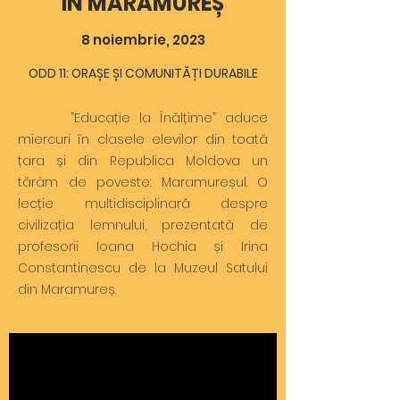
ÎN MARAMUREȘ
8 noiembrie, 2023
ODD 11: ORAȘE ȘI COMUNITĂȚI DURABILE
”Educație la Înălțime” aduce
miercuri în clasele elevilor din toată
țara și din Republica Moldova un
tărâm de poveste: Maramureșul. O
lecție multidisciplinară despre
civilizația lemnului, prezentată de
profesorii Ioana Hochia și Irina
Constantinescu de la Muzeul Satului
din Maramureș.