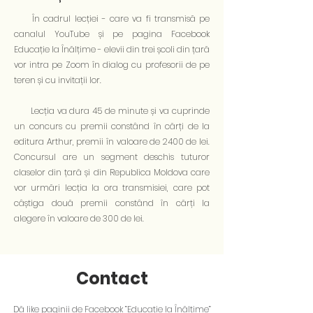
În cadrul lecției - care va fi transmisă pe
canalul YouTube și pe pagina Facebook
Educație la Înălțime - elevii din trei școli din țară
vor intra pe Zoom în dialog cu profesorii de pe
teren și cu invitații lor.
Lecția va dura 45 de minute și va cuprinde
un concurs cu premii constând în cărți de la
editura Arthur, premii în valoare de 2400 de lei.
Concursul are un segment deschis tuturor
claselor din țară și din Republica Moldova care
vor urmări lecția la ora transmisiei, care pot
câștiga două premii constând în cărți la
alegere în valoare de 300 de lei.
Contact
Dă like paginii de Facebook ”Educație la Înălțime”