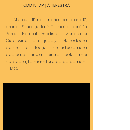
ODD 15: VIAȚĂ TERESTRĂ
Miercuri, 15 noiembrie, de la ora 10,
drona ”Educație la înălțime” zboară în
Parcul Natural Grădiștea Muncelului
Cioclovina din județul Hunedoara
pentru o lecție multidisciplinară
dedicată unuia dintre cele mai
nedreptățite mamifere de pe pământ:
LILIACUL.