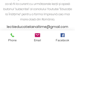
ca să fii la curent cu următoarele lecții și apasă
butonul ”subscribe” al canalului Youtube ”Educație
la Înălțime” pentru a forma împreună cea mai
mare clasă din România.
lectiieducatielainaltime@gmail.com
Phone
Email
Facebook
Clasa ta ar dori sa intre în direct pe Zoom la lecțiile
”Educație la Înălțime”?
Spune-ne de ce și lasă-ne datele tale de contact!
Nume
Email
Telefon