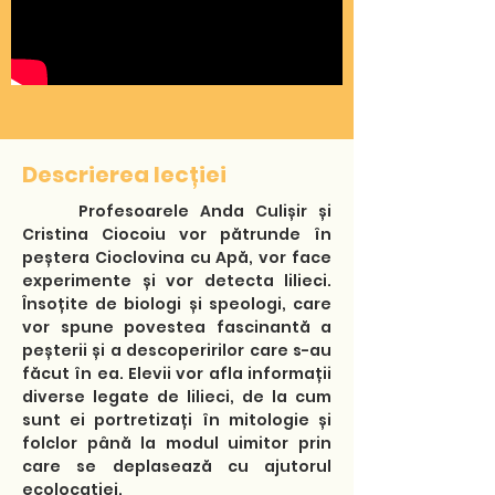
Descrierea lecției
Profesoarele Anda Culișir și
Cristina Ciocoiu vor pătrunde în
peștera Cioclovina cu Apă, vor face
experimente și vor detecta lilieci.
Însoțite de biologi și speologi, care
vor spune povestea fascinantă a
peșterii și a descoperirilor care s-au
făcut în ea. Elevii vor afla informații
diverse legate de lilieci, de la cum
sunt ei portretizați în mitologie și
folclor până la modul uimitor prin
care se deplasează cu ajutorul
ecolocației.