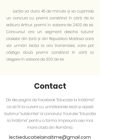
Lecția va dura 45 de minute și va cuprinde
un concurs cu premii constând în cărți de la
editura Arthur, premii în valoare de 2400 de lei.
Concursul are un segment deschis tuturor
claselor din țară și din Republica Moldova care
vor urmări lecția la ora transmisiei, care pot
câștiga două premii constând în cărți la
alegere în valoare de 300 de lei.
Contact
Dă like paginii de Facebook ”Educație la Înălțime”
ca să fii la curent cu următoarele lecții și apasă
butonul ”subscribe” al canalului Youtube ”Educație
la Înălțime” pentru a forma împreună cea mai
mare clasă din România.
lectiieducatielainaltime@gmail.com