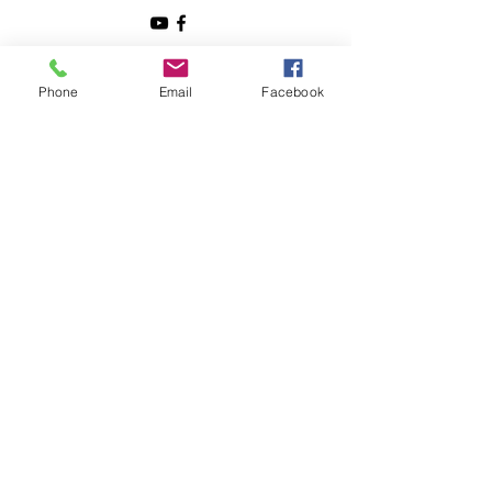
Clasa ta ar dori sa intre în direct pe Zoom la lecțiile
”Educație la Înălțime”?
Phone
Email
Facebook
Spune-ne de ce și lasă-ne datele tale de contact!
Nume
Email
Telefon
Subiectul mesajului