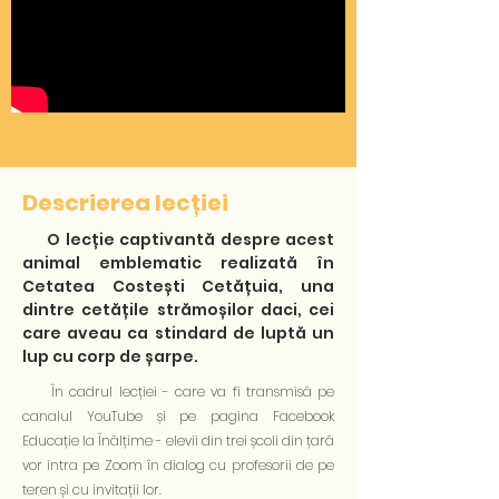
Descrierea lecției
O lecție captivantă despre acest
animal emblematic realizată în
Cetatea Costești Cetățuia, una
dintre cetățile strămoșilor daci, cei
care aveau ca stindard de luptă un
lup cu corp de șarpe.
În cadrul lecției - care va fi transmisă pe
canalul YouTube și pe pagina Facebook
Educație la Înălțime - elevii din trei școli din țară
vor intra pe Zoom în dialog cu profesorii de pe
teren și cu invitații lor.