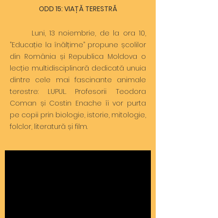
ODD 15: VIAȚĂ TERESTRĂ
Luni, 13 noiembrie, de la ora 10,
”Educație la înălțime” propune școlilor
din România și Republica Moldova o
lecție multidisciplinară dedicată unuia
dintre cele mai fascinante animale
terestre: LUPUL. Profesorii Teodora
Coman și Costin Enache îi vor purta
pe copii prin biologie, istorie, mitologie,
folclor, literatură și film.