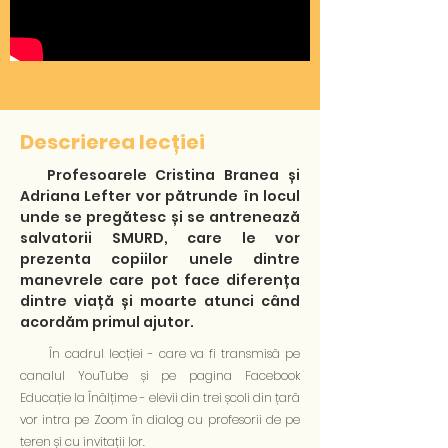
Descrierea lecției
Profesoarele Cristina Branea și
Adriana Lefter vor pătrunde în locul
unde se pregătesc și se antrenează
salvatorii SMURD, care le vor
prezenta copiilor unele dintre
manevrele care pot face diferența
dintre viață și moarte atunci când
acordăm primul ajutor.
În cadrul lecției - care va fi transmisă pe
canalul YouTube și pe pagina Facebook
Educație la Înălțime - elevii din trei școli din țară
vor intra pe Zoom în dialog cu profesorii de pe
teren și cu invitații lor.