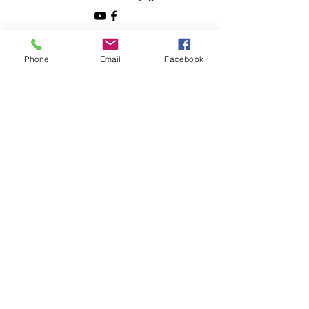
Clasa ta ar dori sa intre în direct pe Zoom la lecțiile
”Educație la Înălțime”?
Phone
Email
Facebook
Spune-ne de ce și lasă-ne datele tale de contact!
Nume
Email
Telefon
Subiectul mesajului