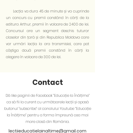
Lecția va dura 45 de minute și va cuprinde
un concurs cu premii constând în cărți de la
editura Arthur, premii în valoare de 2400 de lei.
Concursul are un segment deschis tuturor
claselor din țară și din Republica Moldova care
vor urmări lecția la ora transmisiei, care pot
câștiga două premii constând în cărți la
alegere în valoare de 300 de lei.
Contact
Dă like paginii de Facebook ”Educație la Înălțime”
ca să fii la curent cu următoarele lecții și apasă
butonul ”subscribe” al canalului Youtube ”Educație
la Înălțime” pentru a forma împreună cea mai
mare clasă din România.
lectiieducatielainaltime@gmail.com